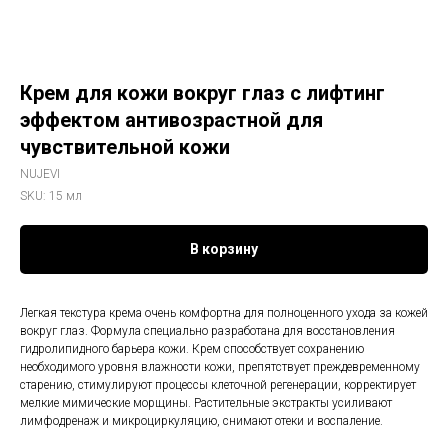
Крем для кожи вокруг глаз с лифтинг
эффектом антивозрастной для
чувствительной кожи
NUJEVI
SKU:
15 мл
В корзину
Легк
ая текстура крема очень комфортна для полноценного ухода за кожей
вокруг глаз. Формула специально разработана для восстановления
гидролипидного барьера кожи. Крем способствует сохранению
необходимого уровня влажности кожи, препятствует преждевременному
старению, стимулируют процессы клеточной регенерации, корректирует
мелкие мимические морщины. Растительные экстракты усиливают
лимфодренаж и микроциркуляцию, снимают отеки и воспаление.