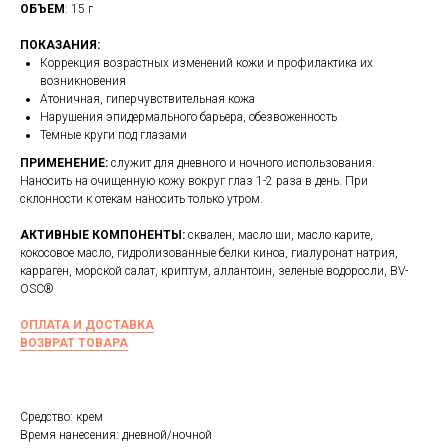
ОБЪЕМ
: 15 г
ПОКАЗАНИЯ:
Коррекция возрастных изменений кожи и профилактика их
возникновения
Атоничная, гиперчувствительная кожа
Нарушения эпидермального барьера, обезвоженность
Темные круги под глазами
ПРИМЕНЕНИЕ:
служит для дневного и ночного использования.
Наносить на очищенную кожу вокруг глаз 1-2 раза в день. При
склонности к отекам наносить только утром.
АКТИВНЫЕ КОМПОНЕНТЫ:
сквален, масло ши, масло карите,
кокосовое масло, гидролизованные белки киноа, гиалуронат натрия,
карраген, морской салат, криптум, аллантоин, зеленые водоросли, BV-
OSC®
ОПЛАТА И ДОСТАВКА
ВОЗВРАТ ТОВАРА
Средство: крем
Время нанесения: дневной/ночной